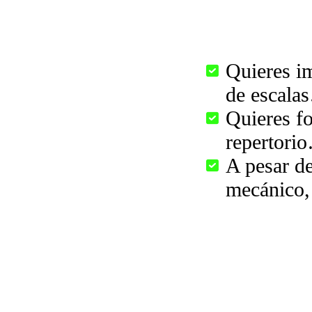
Quieres im
de escala
Quieres fo
repertori
A pesar de
mecánico,