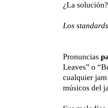
¿La solución?
Los standards
Pronuncias
p
Leaves” o “Bu
cualquier jam
músicos del j