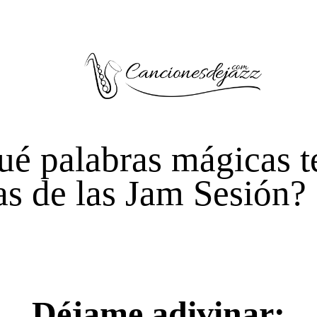
ué palabras mágicas t
as de las Jam Sesión?
Déjame adivinar: