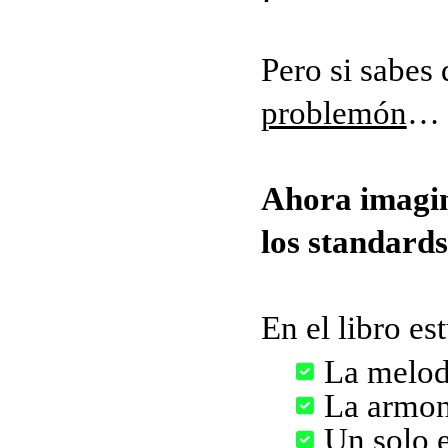
Pero si sabes
problemón
…
Ahora imagin
los standard
En el libro es
La melod
La armon
Un solo e