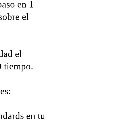
paso en 1
sobre el
dad el
 tiempo.
es:
ndards en tu