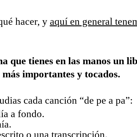
 qué hacer, y
aquí en general tene
a que tienes en las manos un li
s más importantes y tocados.
tudias cada canción “de pe a pa”:
ía a fondo.
ía.
scrito o una transcripción.